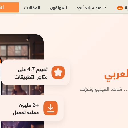
اش
ية
🎉 عيد ميلاد أبجد
المؤلفون
المقالات
جديد