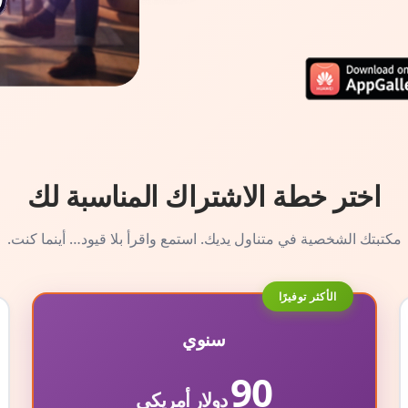
اختر خطة الاشتراك المناسبة لك
مكتبتك الشخصية في متناول يديك. استمع واقرأ بلا قيود… أينما كنت.
الأكثر توفيرًا
سنوي
90
دولار أمريكي