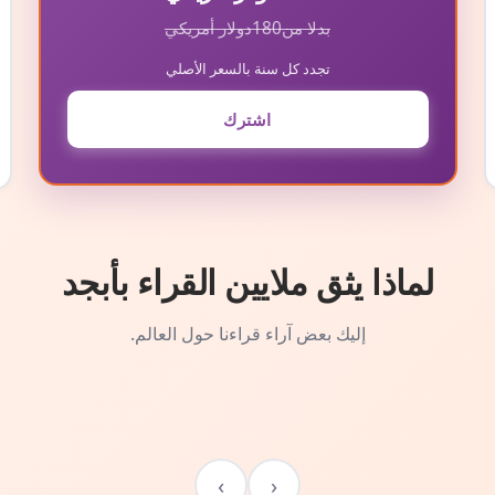
بدلا من
180
دولار أمريكي
تجدد كل سنة بالسعر الأصلي
اشترك
لماذا يثق ملايين القراء بأبجد
إليك بعض آراء قراءنا حول العالم.
›
‹