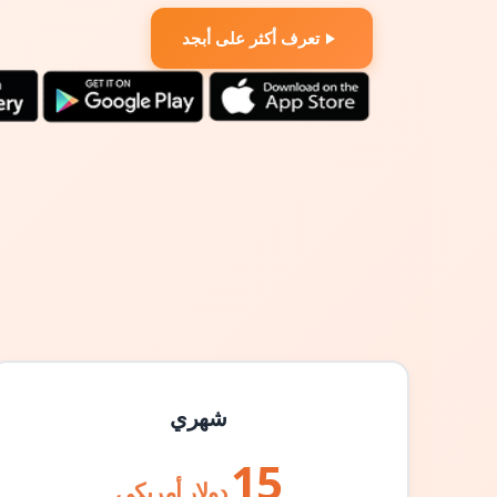
تعرف أكثر على أبجد
شهري
15
دولار أمريكي