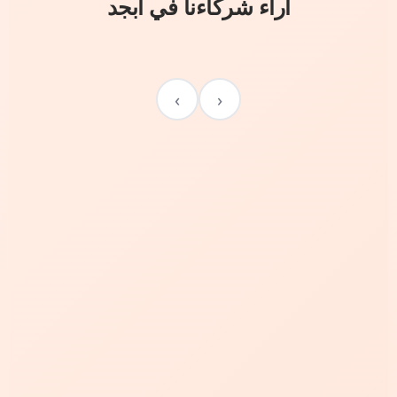
آراء شركاءنا في أبجد
›
‹