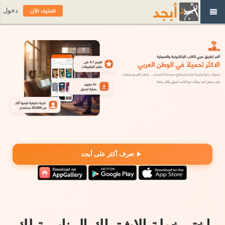
اشترك الآن
دخول
تعرف أكثر على أبجد