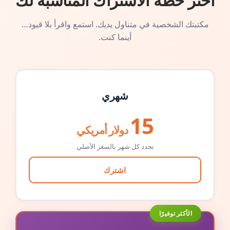
اختر خطة الاشتراك المناسبة لك
مكتبتك الشخصية في متناول يديك. استمع واقرأ بلا قيود…
أينما كنت.
شهري
15
دولار أمريكي
تجدد كل شهر بالسعر الأصلي
اشترك
الأكثر توفيرًا