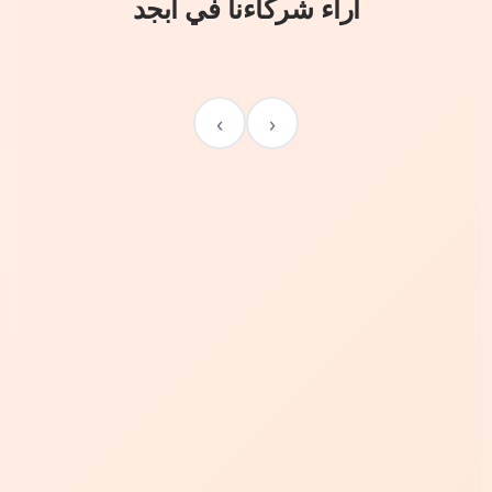
آراء شركاءنا في أبجد
›
‹