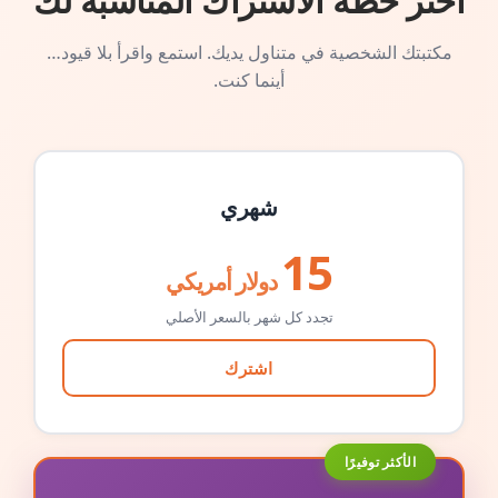
اختر خطة الاشتراك المناسبة لك
مكتبتك الشخصية في متناول يديك. استمع واقرأ بلا قيود…
أينما كنت.
شهري
15
دولار أمريكي
تجدد كل شهر بالسعر الأصلي
اشترك
الأكثر توفيرًا