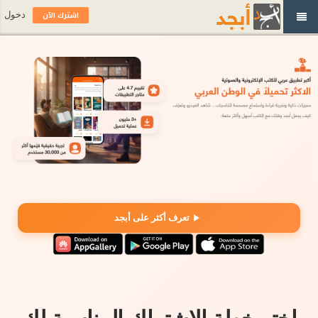
اشترك الآن
دخول
تعرف أكثر على أبجد