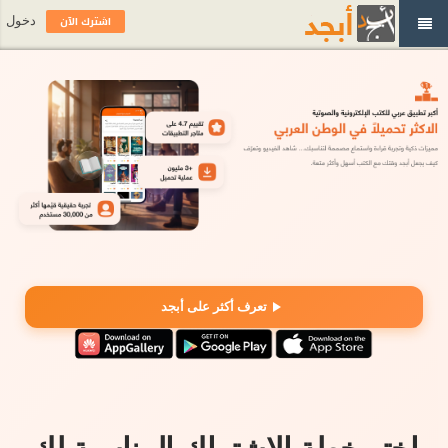
اشترك الآن
دخول
تعرف أكثر على أبجد