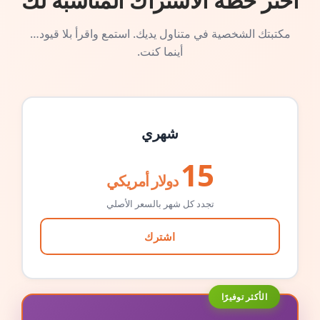
اختر خطة الاشتراك المناسبة لك
مكتبتك الشخصية في متناول يديك. استمع واقرأ بلا قيود…
أينما كنت.
شهري
15
دولار أمريكي
تجدد كل شهر بالسعر الأصلي
اشترك
الأكثر توفيرًا