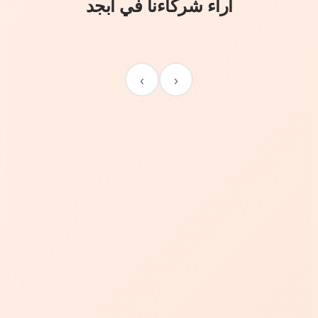
آراء شركاءنا في أبجد
›
‹