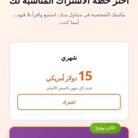
اختر خطة الاشتراك المناسبة لك
مكتبتك الشخصية في متناول يديك. استمع واقرأ بلا قيود…
أينما كنت.
شهري
15
دولار أمريكي
تجدد كل شهر بالسعر الأصلي
اشترك
الأكثر توفيرًا