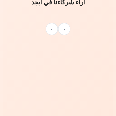
آراء شركاءنا في أبجد
›
‹