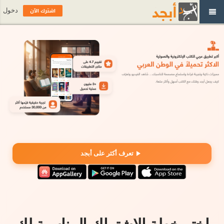
اشترك الآن
دخول
تعرف أكثر على أبجد