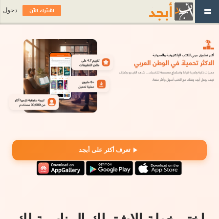
اشترك الآن
دخول
تعرف أكثر على أبجد