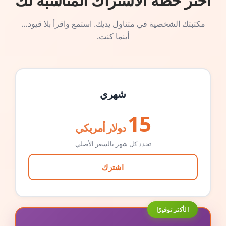
اختر خطة الاشتراك المناسبة لك
مكتبتك الشخصية في متناول يديك. استمع واقرأ بلا قيود…
أينما كنت.
شهري
15
دولار أمريكي
تجدد كل شهر بالسعر الأصلي
اشترك
الأكثر توفيرًا