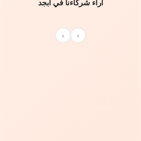
آراء شركاءنا في أبجد
›
‹