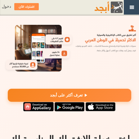
اشترك الآن
دخول
تعرف أكثر على أبجد