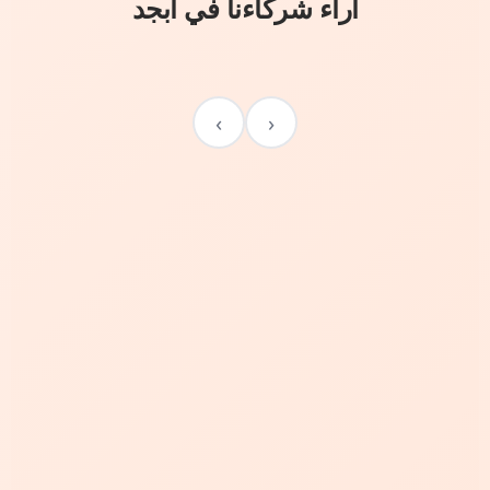
آراء شركاءنا في أبجد
›
‹