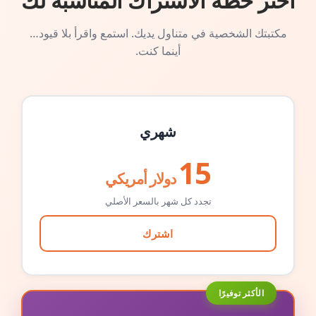
اختر خطة الاشتراك المناسبة لك
مكتبتك الشخصية في متناول يديك. استمع واقرأ بلا قيود…
أينما كنت.
شهري
15
دولار أمريكي
تجدد كل شهر بالسعر الأصلي
اشترك
الأكثر توفيرًا