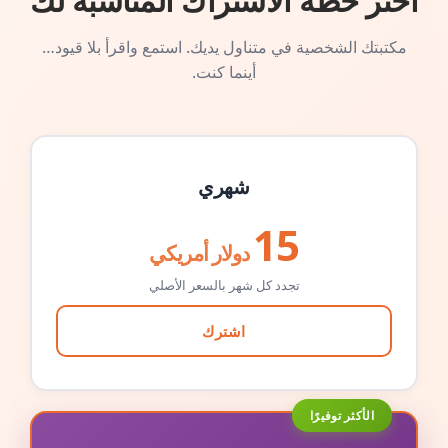
اختر خطة الاشتراك المناسبة لك
مكتبتك الشخصية في متناول يديك. استمع واقرأ بلا قيود…
أينما كنت.
شهري
15
دولار أمريكي
تجدد كل شهر بالسعر الأصلي
اشترك
الأكثر توفيرًا