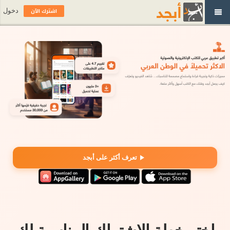
اشترك الآن
دخول
تعرف أكثر على أبجد