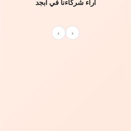
آراء شركاءنا في أبجد
›
‹