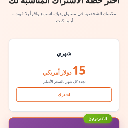
اختر خطة الاشتراك المناسبة لك
مكتبتك الشخصية في متناول يديك. استمع واقرأ بلا قيود…
أينما كنت.
شهري
15
دولار أمريكي
تجدد كل شهر بالسعر الأصلي
اشترك
الأكثر توفيرًا