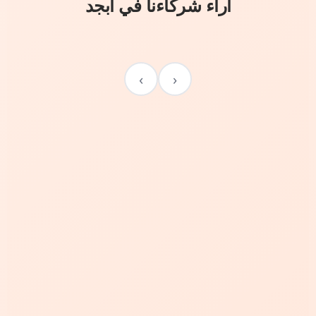
آراء شركاءنا في أبجد
›
‹