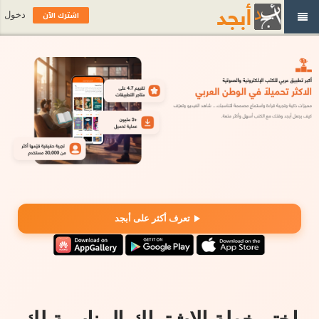
اشترك الآن
دخول
تعرف أكثر على أبجد