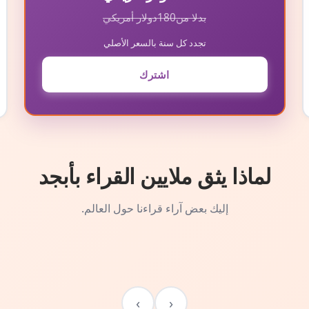
بدلا من
180
دولار أمريكي
تجدد كل سنة بالسعر الأصلي
اشترك
لماذا يثق ملايين القراء بأبجد
إليك بعض آراء قراءنا حول العالم.
›
‹