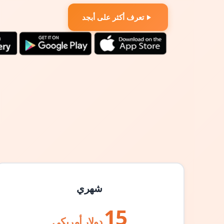
تعرف أكثر على أبجد
شهري
15
دولار أمريكي