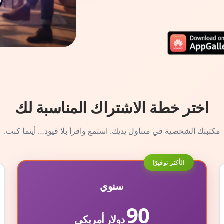
اختر خطة الاشتراك المناسبة لك
مكتبتك الشخصية في متناول يديك. استمع واقرأ بلا قيود… أينما كنت.
الأكثر توفيرًا
سنوي
90
دولار أمريكي