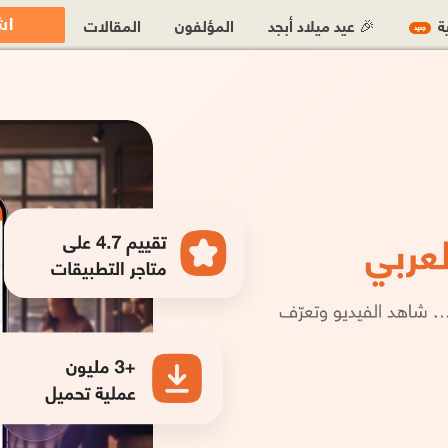
اش
ية
🎉 عيد ميلاد أبجد
المؤلفون
المقالات
جديد