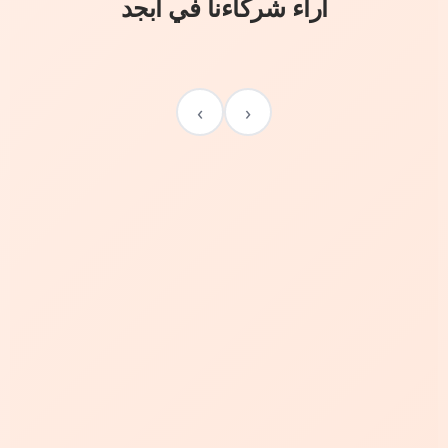
آراء شركاءنا في أبجد
›
‹