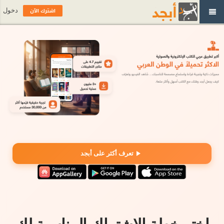
اشترك الآن
دخول
تعرف أكثر على أبجد