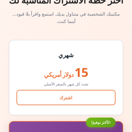
اختر خطة الاشتراك المناسبة لك
مكتبتك الشخصية في متناول يديك. استمع واقرأ بلا قيود…
أينما كنت.
شهري
15
دولار أمريكي
تجدد كل شهر بالسعر الأصلي
اشترك
الأكثر توفيرًا