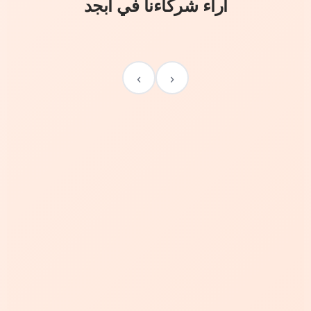
آراء شركاءنا في أبجد
›
‹