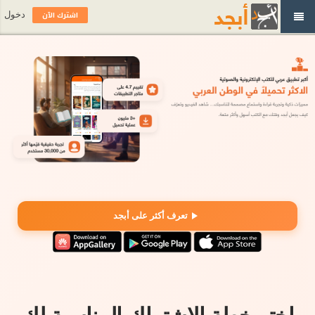
اشترك الآن
دخول
تعرف أكثر على أبجد