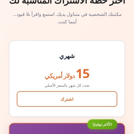
اختر خطة الاشتراك المناسبة لك
مكتبتك الشخصية في متناول يديك. استمع واقرأ بلا قيود…
أينما كنت.
شهري
15
دولار أمريكي
تجدد كل شهر بالسعر الأصلي
اشترك
الأكثر توفيرًا