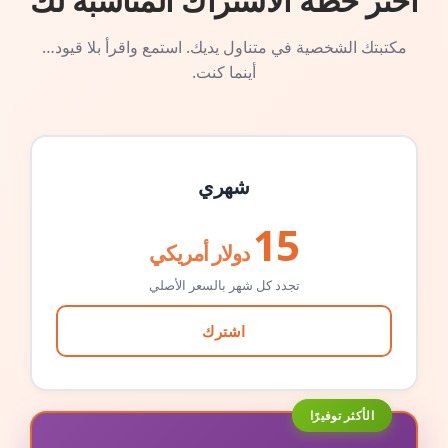
اختر خطة الاشتراك المناسبة لك
مكتبتك الشخصية في متناول يديك. استمع واقرأ بلا قيود…
أينما كنت.
شهري
15
دولار أمريكي
تجدد كل شهر بالسعر الأصلي
اشترك
الأكثر توفيرًا