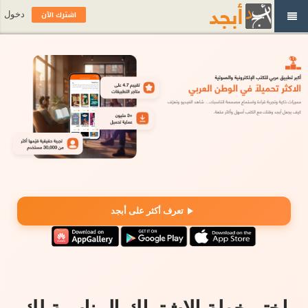
اشترك الآن
دخول
تعرف أكثر على أبجد