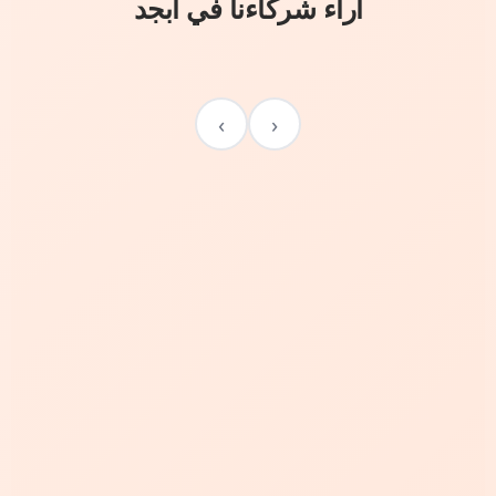
آراء شركاءنا في أبجد
›
‹