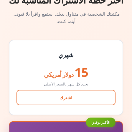
اختر خطة الاشتراك المناسبة لك
مكتبتك الشخصية في متناول يديك. استمع واقرأ بلا قيود…
أينما كنت.
شهري
15
دولار أمريكي
تجدد كل شهر بالسعر الأصلي
اشترك
الأكثر توفيرًا