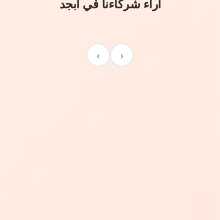
آراء شركاءنا في أبجد
›
‹