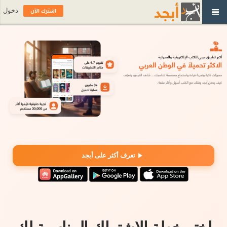
اشترك الآن
دخول
تعرف أكثر على أبجد