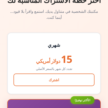
اختر خطة الاشتراك المناسبة لك
مكتبتك الشخصية في متناول يديك. استمع واقرأ بلا قيود…
أينما كنت.
شهري
15
دولار أمريكي
تجدد كل شهر بالسعر الأصلي
اشترك
الأكثر توفيرًا