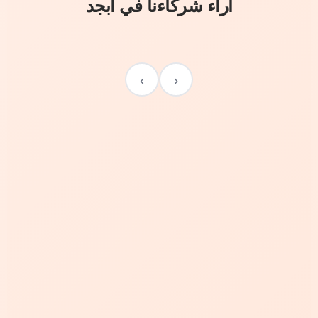
آراء شركاءنا في أبجد
›
‹