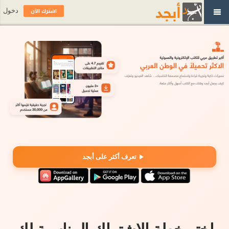
اشترك الآن
دخول
تعرف أكثر على أبجد