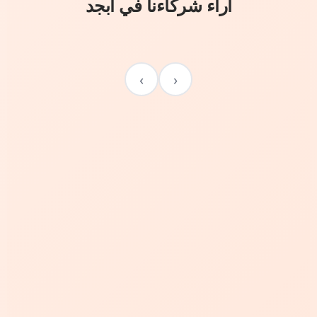
آراء شركاءنا في أبجد
›
‹