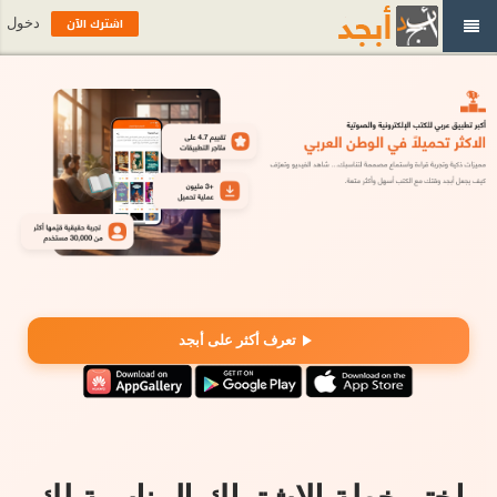
اشترك الآن
دخول
تعرف أكثر على أبجد