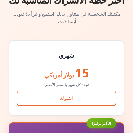
اختر خطة الاشتراك المناسبة لك
مكتبتك الشخصية في متناول يديك. استمع واقرأ بلا قيود…
أينما كنت.
شهري
15
دولار أمريكي
تجدد كل شهر بالسعر الأصلي
اشترك
الأكثر توفيرًا