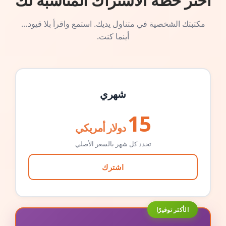
اختر خطة الاشتراك المناسبة لك
مكتبتك الشخصية في متناول يديك. استمع واقرأ بلا قيود…
أينما كنت.
شهري
15
دولار أمريكي
تجدد كل شهر بالسعر الأصلي
اشترك
الأكثر توفيرًا