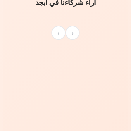
آراء شركاءنا في أبجد
›
‹