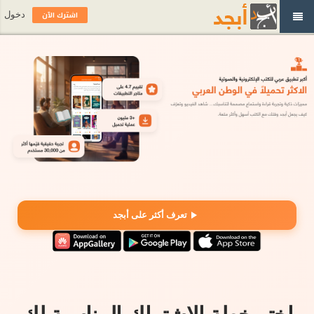
اشترك الآن
دخول
تعرف أكثر على أبجد