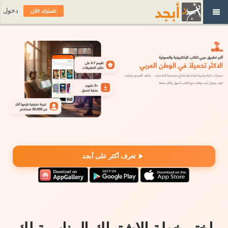
اشترك الآن
دخول
تعرف أكثر على أبجد