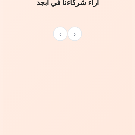
آراء شركاءنا في أبجد
›
‹