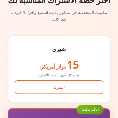
اختر خطة الاشتراك المناسبة لك
مكتبتك الشخصية في متناول يديك. استمع واقرأ بلا قيود…
أينما كنت.
شهري
15
دولار أمريكي
تجدد كل شهر بالسعر الأصلي
اشترك
الأكثر توفيرًا