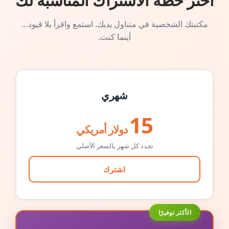
اختر خطة الاشتراك المناسبة لك
مكتبتك الشخصية في متناول يديك. استمع واقرأ بلا قيود…
أينما كنت.
شهري
15
دولار أمريكي
تجدد كل شهر بالسعر الأصلي
اشترك
الأكثر توفيرًا