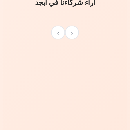
آراء شركاءنا في أبجد
›
‹