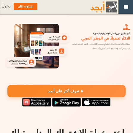
اشترك الآن
دخول
تعرف أكثر على أبجد