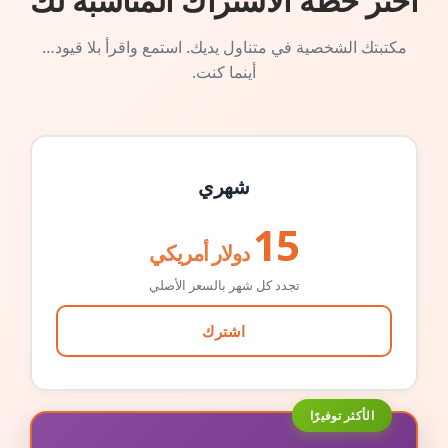
اختر خطة الاشتراك المناسبة لك
مكتبتك الشخصية في متناول يديك. استمع واقرأ بلا قيود…
أينما كنت.
شهري
15
دولار أمريكي
تجدد كل شهر بالسعر الأصلي
اشترك
الأكثر توفيرًا