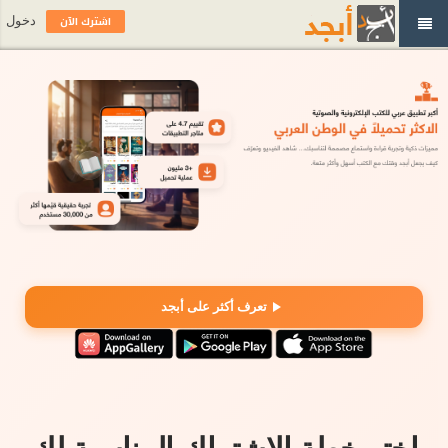
اشترك الآن
دخول
تعرف أكثر على أبجد