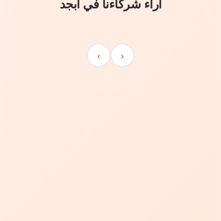
آراء شركاءنا في أبجد
›
‹