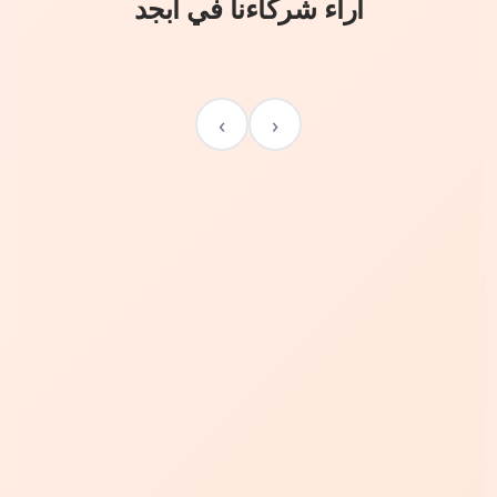
آراء شركاءنا في أبجد
›
‹