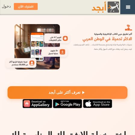
اشترك الآن
دخول
تعرف أكثر على أبجد