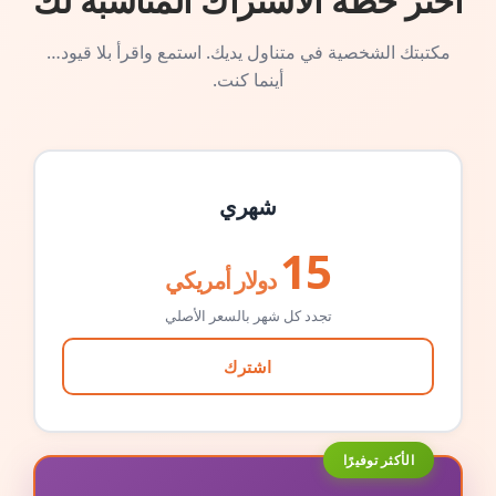
اختر خطة الاشتراك المناسبة لك
مكتبتك الشخصية في متناول يديك. استمع واقرأ بلا قيود…
أينما كنت.
شهري
15
دولار أمريكي
تجدد كل شهر بالسعر الأصلي
اشترك
الأكثر توفيرًا