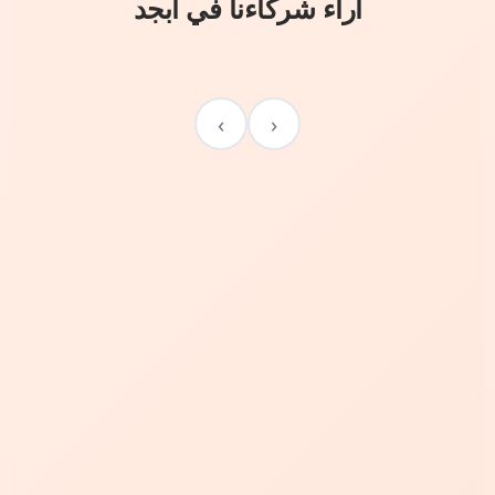
آراء شركاءنا في أبجد
›
‹