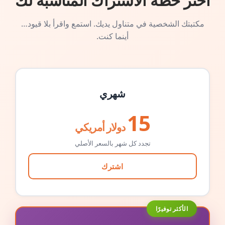
اختر خطة الاشتراك المناسبة لك
مكتبتك الشخصية في متناول يديك. استمع واقرأ بلا قيود…
أينما كنت.
شهري
15
دولار أمريكي
تجدد كل شهر بالسعر الأصلي
اشترك
الأكثر توفيرًا