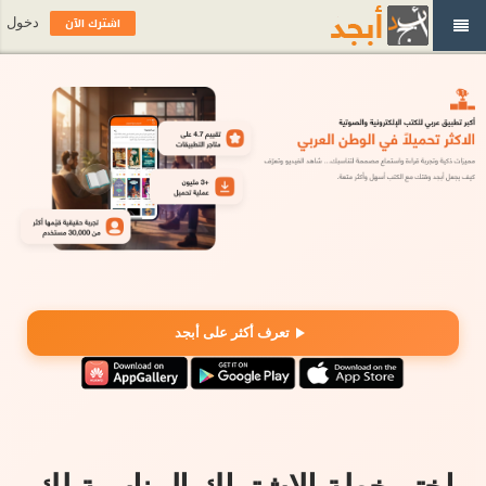
اشترك الآن
دخول
تعرف أكثر على أبجد