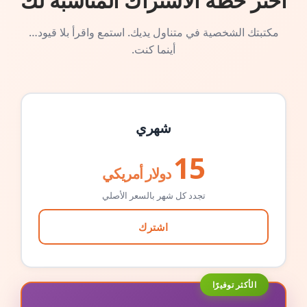
اختر خطة الاشتراك المناسبة لك
مكتبتك الشخصية في متناول يديك. استمع واقرأ بلا قيود…
أينما كنت.
شهري
15
دولار أمريكي
تجدد كل شهر بالسعر الأصلي
اشترك
الأكثر توفيرًا