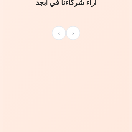
آراء شركاءنا في أبجد
›
‹