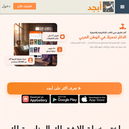
اشترك الآن
دخول
تعرف أكثر على أبجد