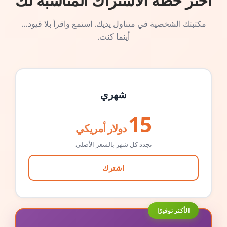
اختر خطة الاشتراك المناسبة لك
مكتبتك الشخصية في متناول يديك. استمع واقرأ بلا قيود…
أينما كنت.
شهري
15
دولار أمريكي
تجدد كل شهر بالسعر الأصلي
اشترك
الأكثر توفيرًا