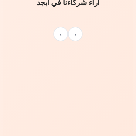
آراء شركاءنا في أبجد
›
‹