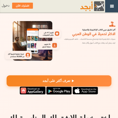
اشترك الآن
دخول
تعرف أكثر على أبجد