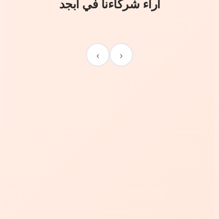
آراء شركاءنا في أبجد
›
‹