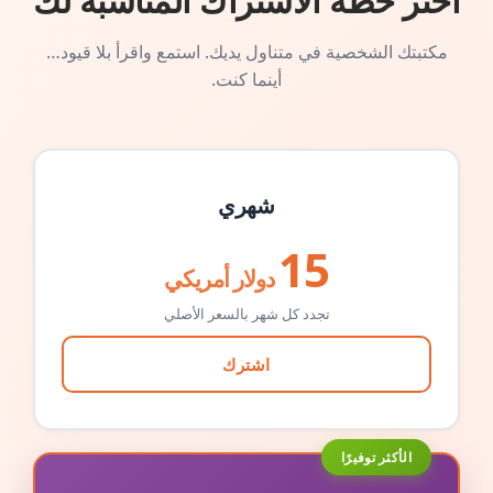
اختر خطة الاشتراك المناسبة لك
مكتبتك الشخصية في متناول يديك. استمع واقرأ بلا قيود…
أينما كنت.
شهري
15
دولار أمريكي
تجدد كل شهر بالسعر الأصلي
اشترك
الأكثر توفيرًا