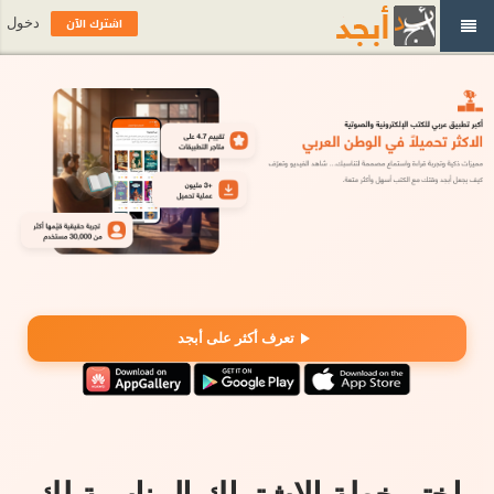
اشترك الآن
دخول
تعرف أكثر على أبجد