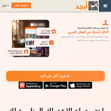
اشترك الآن
دخول
تعرف أكثر على أبجد