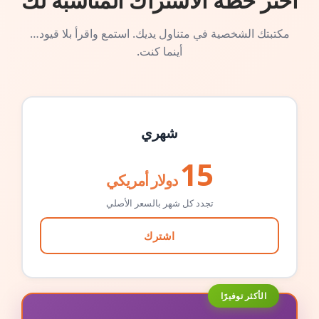
اختر خطة الاشتراك المناسبة لك
مكتبتك الشخصية في متناول يديك. استمع واقرأ بلا قيود…
أينما كنت.
شهري
15
دولار أمريكي
تجدد كل شهر بالسعر الأصلي
اشترك
الأكثر توفيرًا