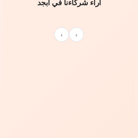
آراء شركاءنا في أبجد
›
‹