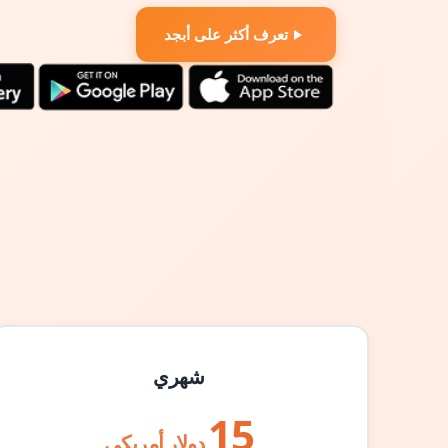
تعرف أكثر على أبجد
شهري
15
دولار أمريكي