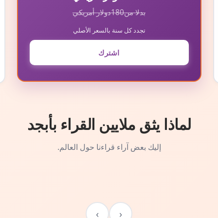
بدلا من
180
دولار أمريكي
تجدد كل سنة بالسعر الأصلي
اشترك
لماذا يثق ملايين القراء بأبجد
إليك بعض آراء قراءنا حول العالم.
›
‹