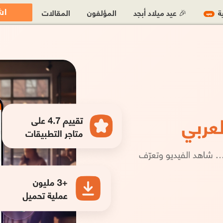
اش
ية
🎉 عيد ميلاد أبجد
المؤلفون
المقالات
جديد