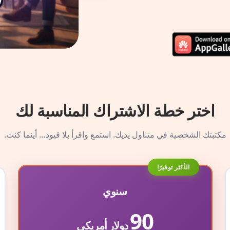
اختر خطة الاشتراك المناسبة لك
مكتبتك الشخصية في متناول يديك. استمع واقرأ بلا قيود… أينما كنت.
الأكثر توفيرًا
سنوي
90
دولار أمريكي