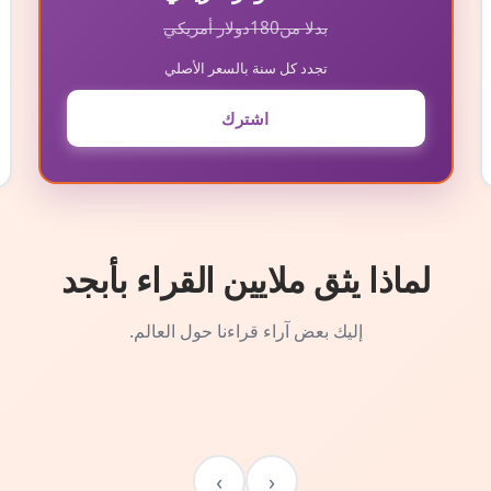
بدلا من
180
دولار أمريكي
تجدد كل سنة بالسعر الأصلي
اشترك
لماذا يثق ملايين القراء بأبجد
إليك بعض آراء قراءنا حول العالم.
›
‹