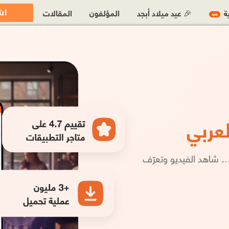
اش
ية
🎉 عيد ميلاد أبجد
المؤلفون
المقالات
جديد