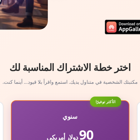
اختر خطة الاشتراك المناسبة لك
مكتبتك الشخصية في متناول يديك. استمع واقرأ بلا قيود… أينما كنت.
الأكثر توفيرًا
سنوي
90
دولار أمريكي