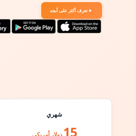
تعرف أكثر على أبجد
شهري
15
دولار أمريكي