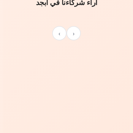
آراء شركاءنا في أبجد
›
‹