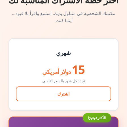
اختر خطة الاشتراك المناسبة لك
مكتبتك الشخصية في متناول يديك. استمع واقرأ بلا قيود…
أينما كنت.
شهري
15
دولار أمريكي
تجدد كل شهر بالسعر الأصلي
اشترك
الأكثر توفيرًا