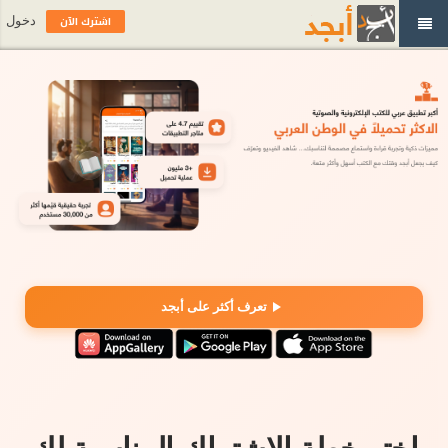
اشترك الآن
دخول
تعرف أكثر على أبجد