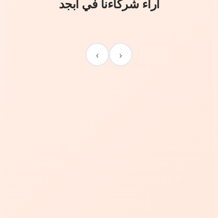
آراء شركاءنا في أبجد
›
‹