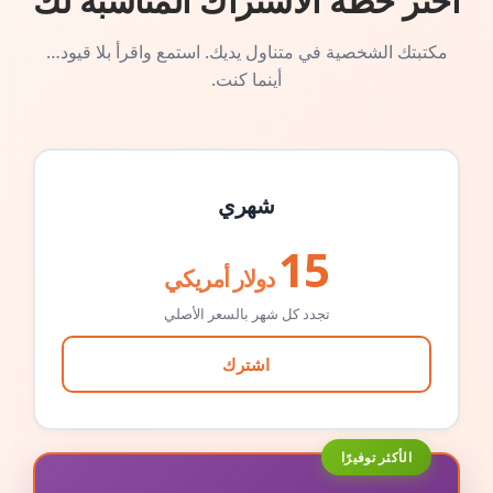
اختر خطة الاشتراك المناسبة لك
مكتبتك الشخصية في متناول يديك. استمع واقرأ بلا قيود…
أينما كنت.
شهري
15
دولار أمريكي
تجدد كل شهر بالسعر الأصلي
اشترك
الأكثر توفيرًا