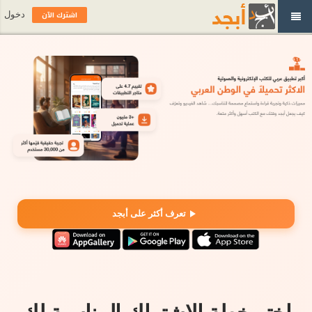
اشترك الآن
دخول
تعرف أكثر على أبجد