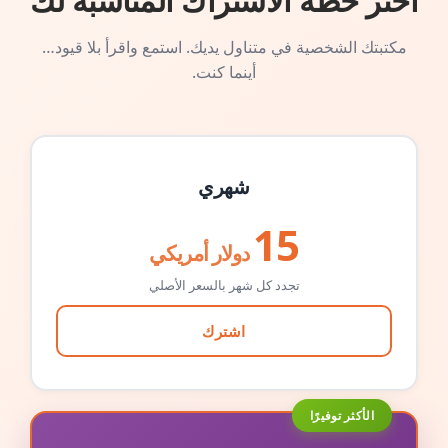
اختر خطة الاشتراك المناسبة لك
مكتبتك الشخصية في متناول يديك. استمع واقرأ بلا قيود…
أينما كنت.
شهري
15
دولار أمريكي
تجدد كل شهر بالسعر الأصلي
اشترك
الأكثر توفيرًا