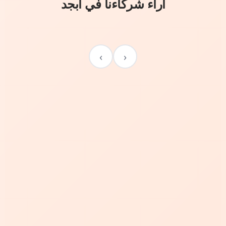
آراء شركاءنا في أبجد
›
‹