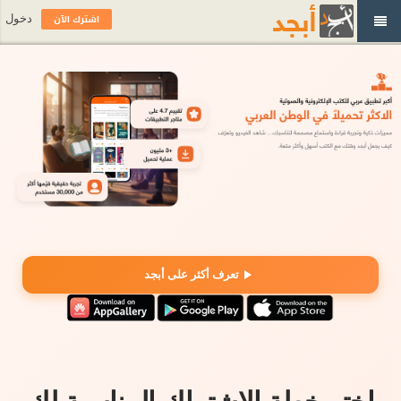
اشترك الآن
دخول
تعرف أكثر على أبجد