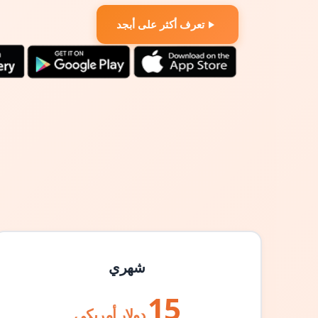
تعرف أكثر على أبجد
شهري
15
دولار أمريكي