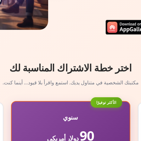
اختر خطة الاشتراك المناسبة لك
مكتبتك الشخصية في متناول يديك. استمع واقرأ بلا قيود… أينما كنت.
الأكثر توفيرًا
سنوي
90
دولار أمريكي