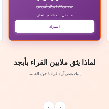
بدلا من
180
دولار أمريكي
تجدد كل سنة بالسعر الأصلي
اشترك
لماذا يثق ملايين القراء بأبجد
إليك بعض آراء قراءنا حول العالم.
›
‹