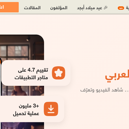
اش
ية
🎉 عيد ميلاد أبجد
المؤلفون
المقالات
جديد