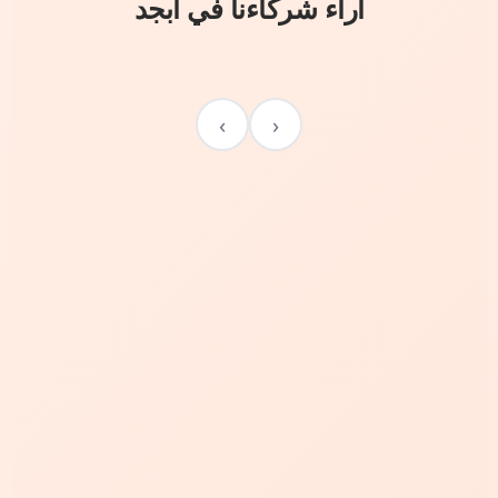
آراء شركاءنا في أبجد
›
‹