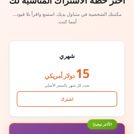
اختر خطة الاشتراك المناسبة لك
مكتبتك الشخصية في متناول يديك. استمع واقرأ بلا قيود…
أينما كنت.
شهري
15
دولار أمريكي
تجدد كل شهر بالسعر الأصلي
اشترك
الأكثر توفيرًا