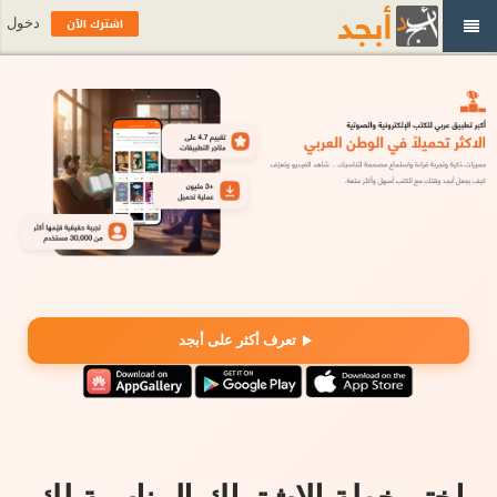
اشترك الآن
دخول
تعرف أكثر على أبجد