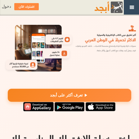
اشترك الآن
دخول
تعرف أكثر على أبجد