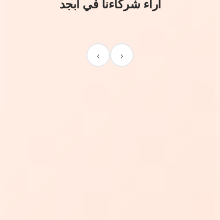
آراء شركاءنا في أبجد
›
‹