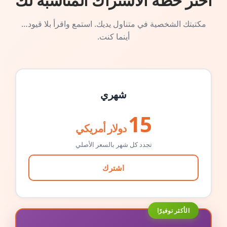
اختر خطة الاشتراك المناسبة لك
مكتبتك الشخصية في متناول يديك. استمع واقرأ بلا قيود…
أينما كنت.
شهري
15
دولار أمريكي
تجدد كل شهر بالسعر الأصلي
اشترك
الأكثر توفيرًا