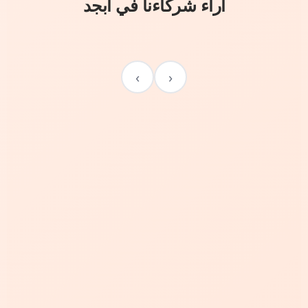
آراء شركاءنا في أبجد
›
‹