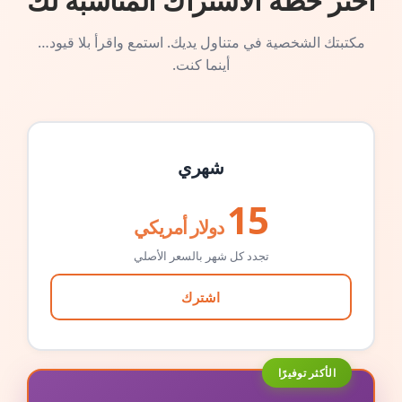
اختر خطة الاشتراك المناسبة لك
مكتبتك الشخصية في متناول يديك. استمع واقرأ بلا قيود…
أينما كنت.
شهري
15
دولار أمريكي
تجدد كل شهر بالسعر الأصلي
اشترك
الأكثر توفيرًا