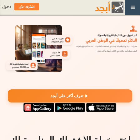
اشترك الآن
دخول
تعرف أكثر على أبجد