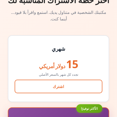
اختر خطة الاشتراك المناسبة لك
مكتبتك الشخصية في متناول يديك. استمع واقرأ بلا قيود…
أينما كنت.
شهري
15
دولار أمريكي
تجدد كل شهر بالسعر الأصلي
اشترك
الأكثر توفيرًا