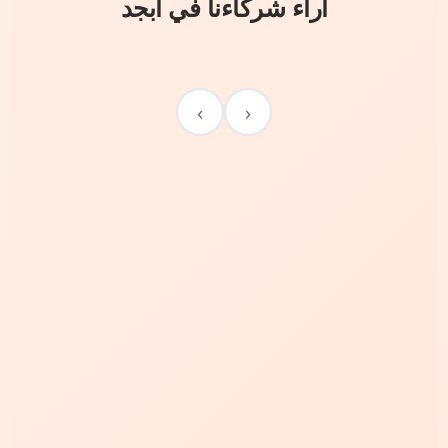
آراء شركاءنا في أبجد
›
‹