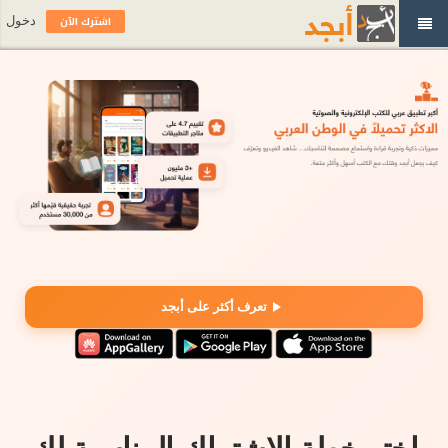
اشترك الآن
دخول
تعرف أكثر على أبجد