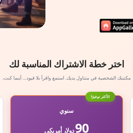
اختر خطة الاشتراك المناسبة لك
مكتبتك الشخصية في متناول يديك. استمع واقرأ بلا قيود… أينما كنت.
الأكثر توفيرًا
سنوي
90
دولار أمريكي