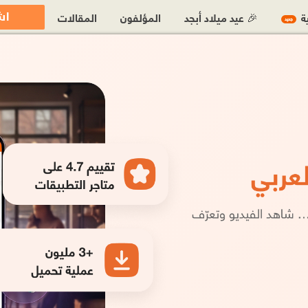
اش
ية
🎉 عيد ميلاد أبجد
المؤلفون
المقالات
جديد