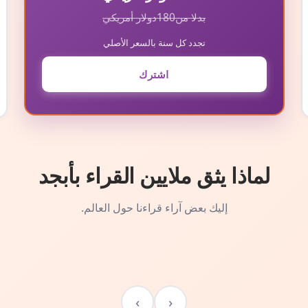
بدلا من
180
دولار أمريكي
تجدد كل سنة بالسعر الأصلي
اشترك
لماذا يثق ملايين القراء بأبجد
إليك بعض آراء قراءنا حول العالم.
›
‹