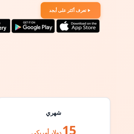
تعرف أكثر على أبجد
شهري
15
دولار أمريكي