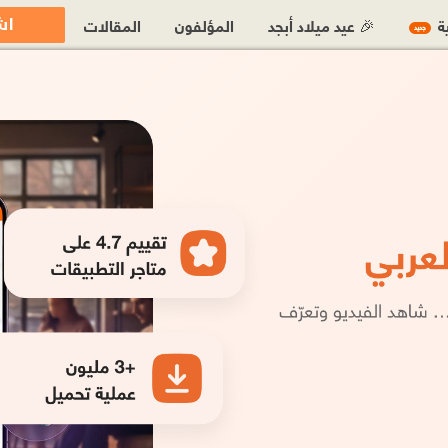
اش
ية
🎉 عيد ميلاد أبجد
المؤلفون
المقالات
جديد