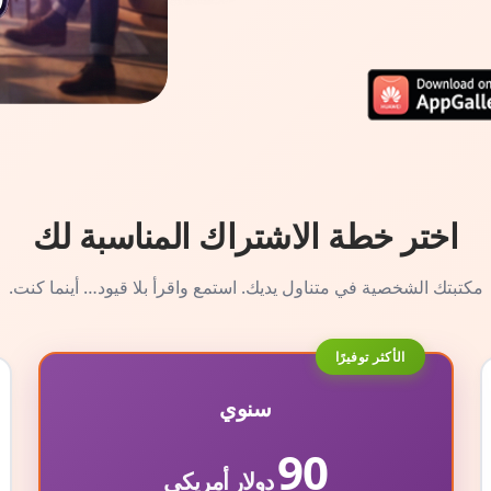
اختر خطة الاشتراك المناسبة لك
مكتبتك الشخصية في متناول يديك. استمع واقرأ بلا قيود… أينما كنت.
الأكثر توفيرًا
سنوي
90
دولار أمريكي