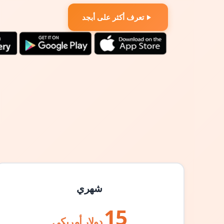
تعرف أكثر على أبجد
شهري
15
دولار أمريكي