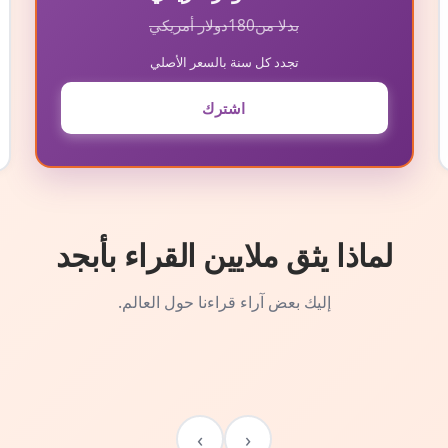
بدلا من
180
دولار أمريكي
تجدد كل سنة بالسعر الأصلي
اشترك
لماذا يثق ملايين القراء بأبجد
إليك بعض آراء قراءنا حول العالم.
›
‹