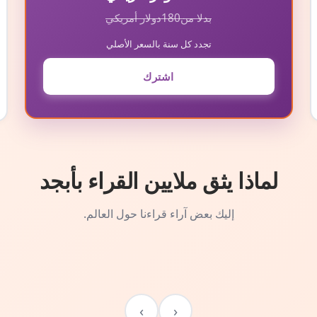
بدلا من
180
دولار أمريكي
تجدد كل سنة بالسعر الأصلي
اشترك
لماذا يثق ملايين القراء بأبجد
إليك بعض آراء قراءنا حول العالم.
›
‹