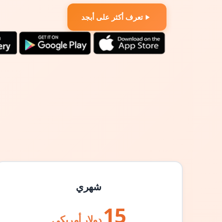
تعرف أكثر على أبجد
شهري
15
دولار أمريكي