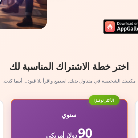
اختر خطة الاشتراك المناسبة لك
مكتبتك الشخصية في متناول يديك. استمع واقرأ بلا قيود… أينما كنت.
الأكثر توفيرًا
سنوي
90
دولار أمريكي