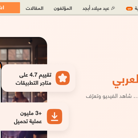
اش
ية
🎉 عيد ميلاد أبجد
المؤلفون
المقالات
جديد