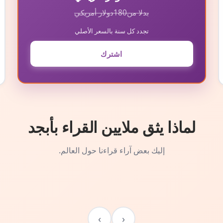
بدلا من
180
دولار أمريكي
تجدد كل سنة بالسعر الأصلي
اشترك
لماذا يثق ملايين القراء بأبجد
إليك بعض آراء قراءنا حول العالم.
›
‹