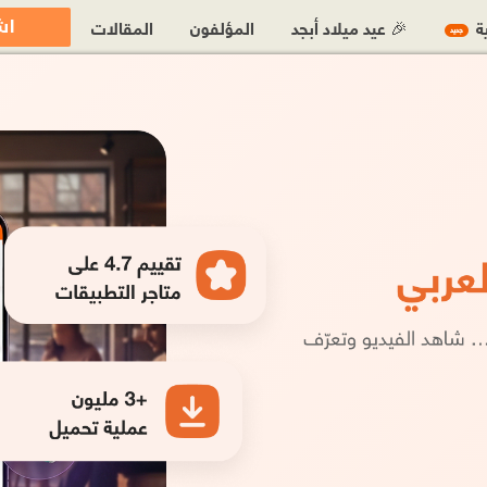
اش
ية
🎉 عيد ميلاد أبجد
المؤلفون
المقالات
جديد