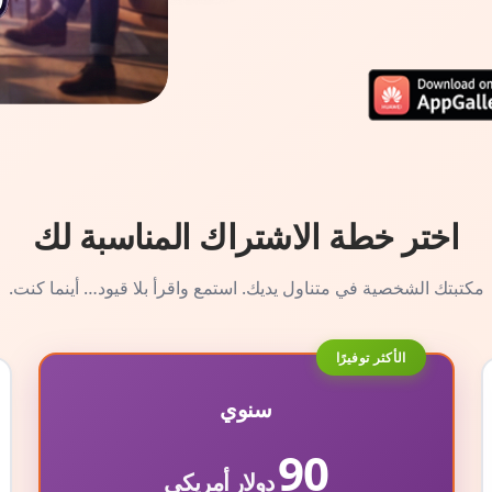
اختر خطة الاشتراك المناسبة لك
مكتبتك الشخصية في متناول يديك. استمع واقرأ بلا قيود… أينما كنت.
الأكثر توفيرًا
سنوي
90
دولار أمريكي