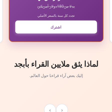
بدلا من
180
دولار أمريكي
تجدد كل سنة بالسعر الأصلي
اشترك
لماذا يثق ملايين القراء بأبجد
إليك بعض آراء قراءنا حول العالم.
›
‹