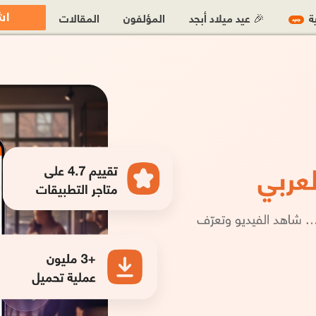
اش
ية
🎉 عيد ميلاد أبجد
المؤلفون
المقالات
جديد