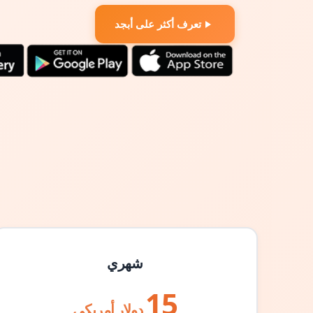
تعرف أكثر على أبجد
شهري
15
دولار أمريكي