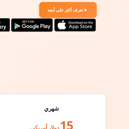
تعرف أكثر على أبجد
شهري
15
دولار أمريكي