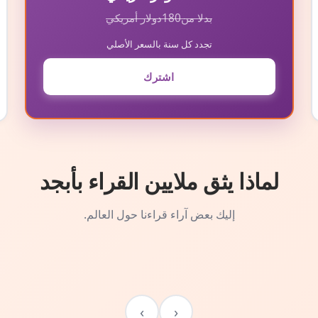
بدلا من
180
دولار أمريكي
تجدد كل سنة بالسعر الأصلي
اشترك
لماذا يثق ملايين القراء بأبجد
إليك بعض آراء قراءنا حول العالم.
›
‹