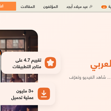
اش
ية
🎉 عيد ميلاد أبجد
المؤلفون
المقالات
جديد