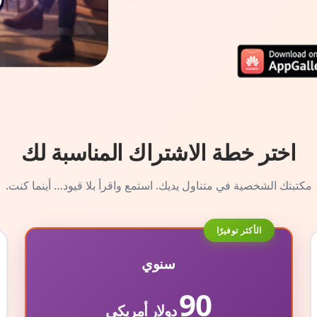
اختر خطة الاشتراك المناسبة لك
مكتبتك الشخصية في متناول يديك. استمع واقرأ بلا قيود… أينما كنت.
الأكثر توفيرًا
سنوي
90
دولار أمريكي