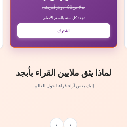
بدلا من
180
دولار أمريكي
تجدد كل سنة بالسعر الأصلي
اشترك
لماذا يثق ملايين القراء بأبجد
إليك بعض آراء قراءنا حول العالم.
›
‹