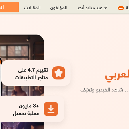
اش
ية
🎉 عيد ميلاد أبجد
المؤلفون
المقالات
جديد