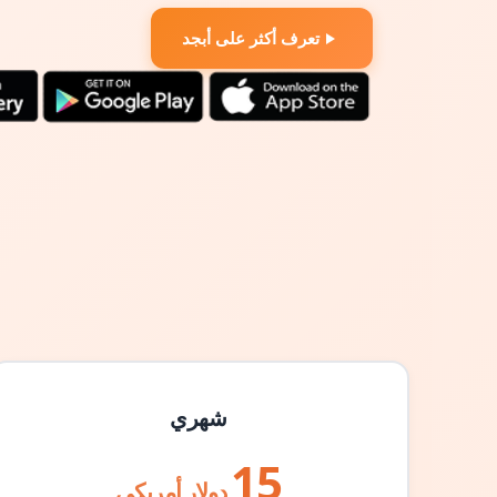
تعرف أكثر على أبجد
شهري
15
دولار أمريكي