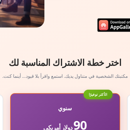
اختر خطة الاشتراك المناسبة لك
مكتبتك الشخصية في متناول يديك. استمع واقرأ بلا قيود… أينما كنت.
الأكثر توفيرًا
سنوي
90
دولار أمريكي