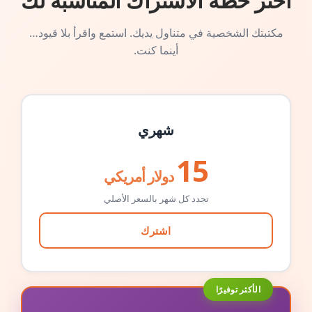
اختر خطة الاشتراك المناسبة لك
مكتبتك الشخصية في متناول يديك. استمع واقرأ بلا قيود…
أينما كنت.
شهري
15
دولار أمريكي
تجدد كل شهر بالسعر الأصلي
اشترك
الأكثر توفيرًا