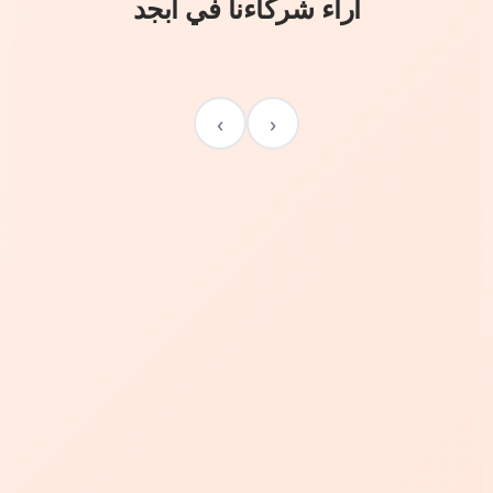
آراء شركاءنا في أبجد
›
‹