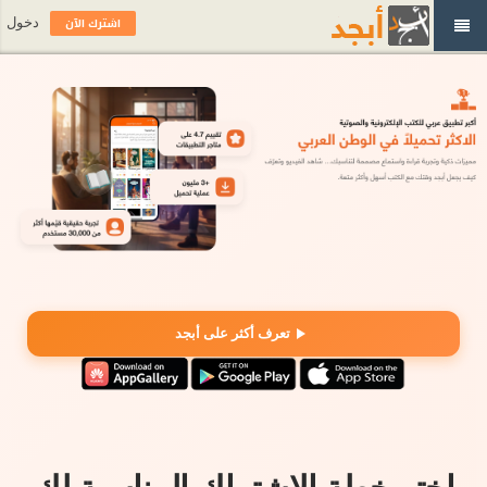
اشترك الآن
دخول
تعرف أكثر على أبجد