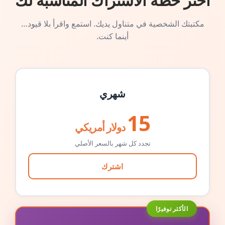
اختر خطة الاشتراك المناسبة لك
مكتبتك الشخصية في متناول يديك. استمع واقرأ بلا قيود…
أينما كنت.
شهري
15
دولار أمريكي
تجدد كل شهر بالسعر الأصلي
اشترك
الأكثر توفيرًا