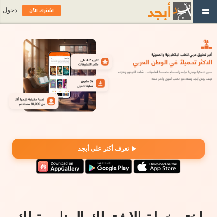
اشترك الآن
دخول
تعرف أكثر على أبجد