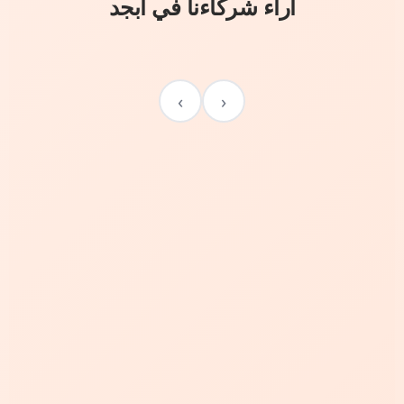
آراء شركاءنا في أبجد
›
‹