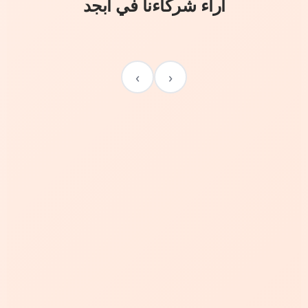
آراء شركاءنا في أبجد
›
‹