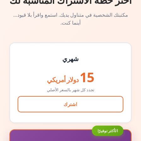
اختر خطة الاشتراك المناسبة لك
مكتبتك الشخصية في متناول يديك. استمع واقرأ بلا قيود…
أينما كنت.
شهري
15
دولار أمريكي
تجدد كل شهر بالسعر الأصلي
اشترك
الأكثر توفيرًا