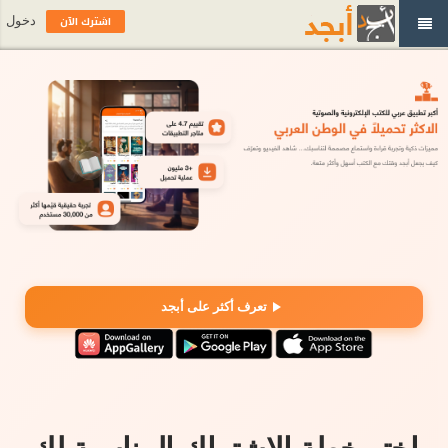
اشترك الآن
دخول
تعرف أكثر على أبجد