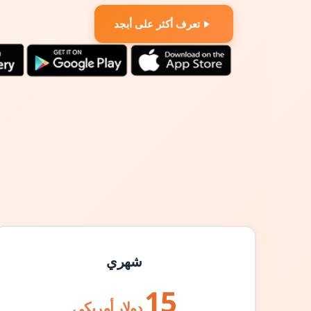
تعرف أكثر على أبجد
شهري
15
دولار أمريكي