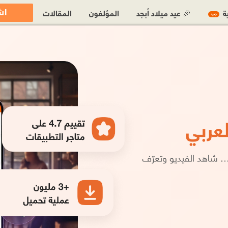
اش
ية
🎉 عيد ميلاد أبجد
المؤلفون
المقالات
جديد