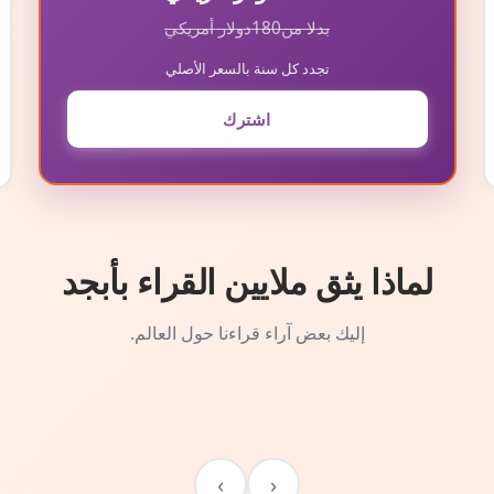
بدلا من
180
دولار أمريكي
تجدد كل سنة بالسعر الأصلي
اشترك
لماذا يثق ملايين القراء بأبجد
إليك بعض آراء قراءنا حول العالم.
›
‹