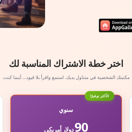
اختر خطة الاشتراك المناسبة لك
مكتبتك الشخصية في متناول يديك. استمع واقرأ بلا قيود… أينما كنت.
الأكثر توفيرًا
سنوي
90
دولار أمريكي