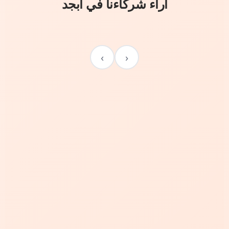
آراء شركاءنا في أبجد
›
‹