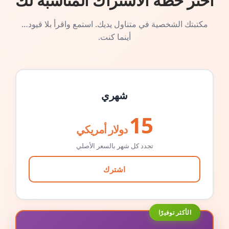
اختر خطة الاشتراك المناسبة لك
مكتبتك الشخصية في متناول يديك. استمع واقرأ بلا قيود…
أينما كنت.
شهري
15
دولار أمريكي
تجدد كل شهر بالسعر الأصلي
اشترك
الأكثر توفيرًا