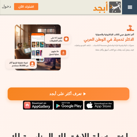
اشترك الآن
دخول
تعرف أكثر على أبجد