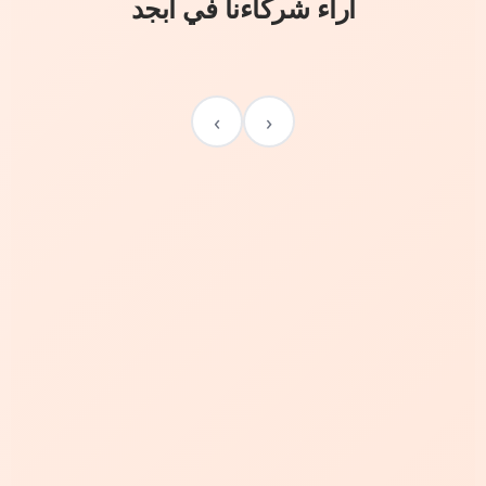
آراء شركاءنا في أبجد
›
‹