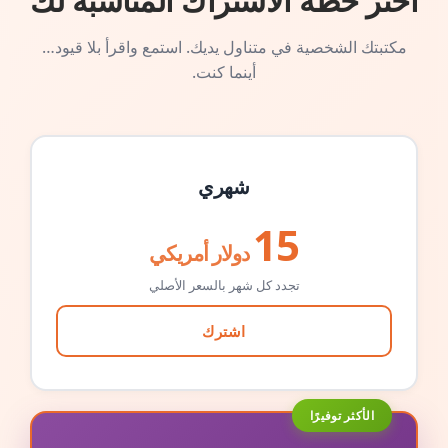
اختر خطة الاشتراك المناسبة لك
مكتبتك الشخصية في متناول يديك. استمع واقرأ بلا قيود…
أينما كنت.
شهري
15
دولار أمريكي
تجدد كل شهر بالسعر الأصلي
اشترك
الأكثر توفيرًا