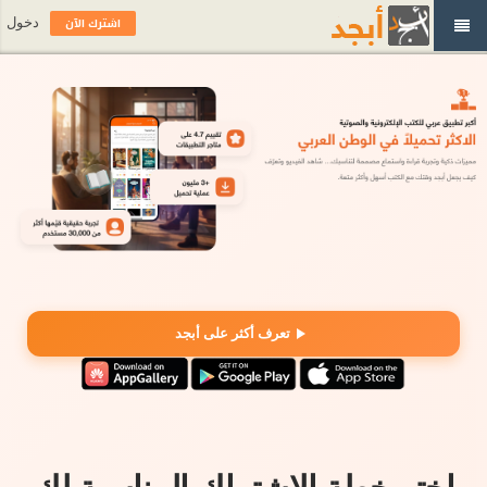
اشترك الآن
دخول
تعرف أكثر على أبجد