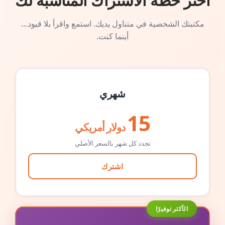
اختر خطة الاشتراك المناسبة لك
مكتبتك الشخصية في متناول يديك. استمع واقرأ بلا قيود…
أينما كنت.
شهري
15
دولار أمريكي
تجدد كل شهر بالسعر الأصلي
اشترك
الأكثر توفيرًا