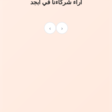
آراء شركاءنا في أبجد
›
‹