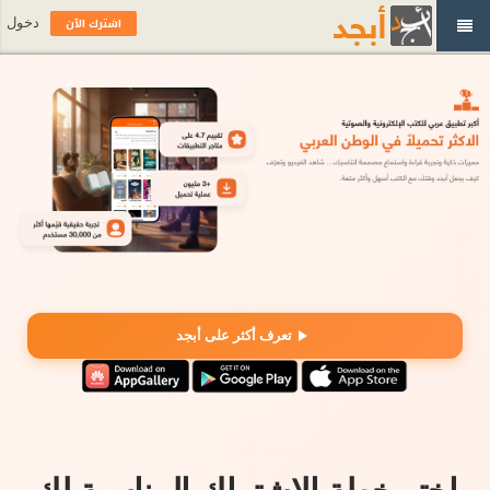
اشترك الآن
دخول
تعرف أكثر على أبجد